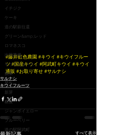
イチジク
ケーキ
道の駅萩往還
グリーン&amp;レッド
ロマネスコ
出荷準備
#藤井虹色農園
#キウイ
#キウイフルー
ツ
#国産キウイ
#阿武町キウイ
#キウイ
キウイジュース
通販
#お取り寄せ
#サルナシ
摘果
サルナシ
早生
キウイフルーツ
新芽
糖度
ジャンボイエロー
ブルーベリー
道の駅阿武町
すべて表示
最新記事