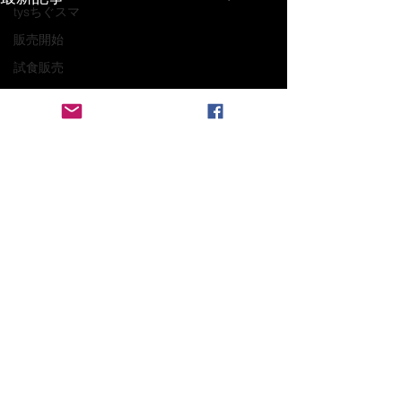
tysちぐスマ
販売開始
試食販売
琵琶
花粉付け
農業新聞
誘引
トリプルジュースセット
受粉作業
レノファ山口阿武町サンスクデー
テレビ放送
コメント