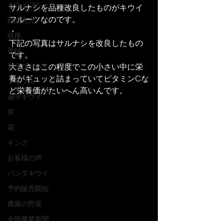
キウイフルーツ
サルナシを品種改良したものがキウイ
フルーツなのです。
商品完売
・
収穫
下記の写真はサルナシを改良したもの
香緑
です。
東京ゴールド
大きさはこの程度でこの小さい中に栄
養がギュッと詰まっていてビタミンCな
トリプル
ど栄養価がたいへん高いんです。
扁平キウイ
実
花
キング
お客様の声
パンダキウイ
予約販売開始
農園の野菜
全国農業新聞