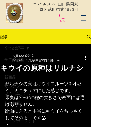
〒759-3622 山口県阿武
郡阿武町奈古1883-1
記事
全ての記事
fujiinoen0912
全ての記事
2017年12月26日
読了時間: 1分
キウイの原種はサルナシ
ヘイワード
新商品
サルナシの実はキウイフルーツを小さ
サルナシ
く、ミニチュアにした感じです。
イエローキウイ
果実は2〜3cm程の大きさで表面には毛
黄金甘露
はありません。
断面にきると本当にキウイをちっさく
剪定
してそのままです🥝
レインボーレッド
・