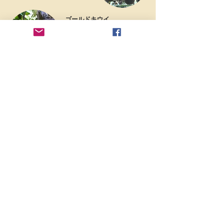
​ゴールドキウイ
​食べ頃になるとほとんど酸味
がなくなり濃厚な甘味だけが
残ります。
​アップルキウイ
​甘味と酸味の調和がバッツグ
ン。果肉は黄色く糖度は16度
以上。とろけます。
藤井にじいろ農園
〒759-3622
山口県阿武郡阿武町奈古野柳1883-1