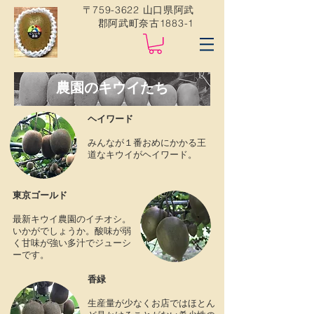
〒759-3622 山口県阿武
郡阿武町奈古1883-1
農園のキウイたち
ヘイワード
みんなが１番おめにかかる王
道なキウイがヘイワード。
東京ゴールド
​最新キウイ農園のイチオシ。
いかがでしょうか。酸味が弱
く甘味が強い多汁でジューシ
ーです。
香緑
​生産量が少なくお店ではほとん