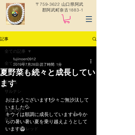
〒759-3622 山口県阿武
郡阿武町奈古1883-1
記事
全ての記事
fujiinoen0912
全ての記事
2019年7月28日
読了時間: 1分
夏野菜も続々と成長してい
ヘイワード
ます
新商品
サルナシ
おはようございます❗️少々ご無沙汰して
イエローキウイ
いました💦
黄金甘露
キウイは順調に成長しています👍今か
剪定
らの暑い暑い夏を乗り越えようとして
います🥝
レインボーレッド