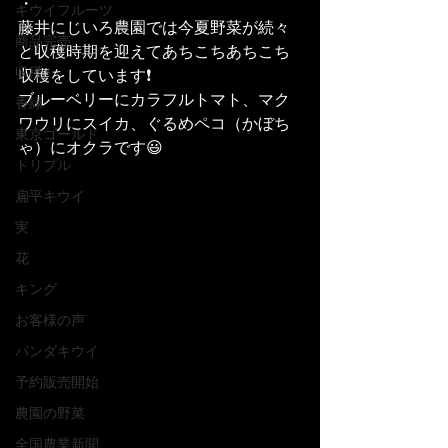
・
キウイフルーツ
藤井にじいろ農園では今夏野菜が続々
商品完売
と収穫時期を迎えてあちこちあちこち
収穫
収穫をしています❗️
ブルーベリーにカラフルトマト、マク
香緑
ワウリにスイカ、ぐるめペコ（かぼち
東京ゴールド
ゃ）にオクラです😃
トリプル
扁平キウイ
実
花
キング
お客様の声
パンダキウイ
予約販売開始
農園の野菜
全国農業新聞