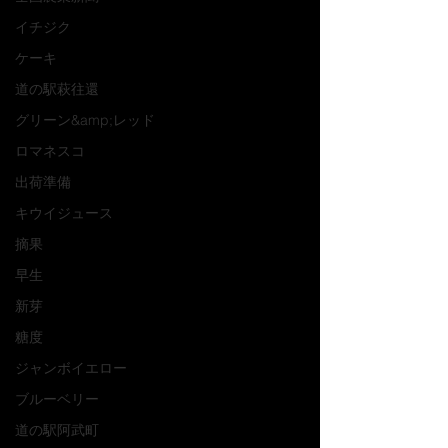
イチジク
ケーキ
道の駅萩往還
グリーン&amp;レッド
ロマネスコ
出荷準備
キウイジュース
摘果
早生
新芽
糖度
ジャンボイエロー
ブルーベリー
道の駅阿武町