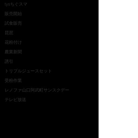
tysちぐスマ
販売開始
試食販売
琵琶
花粉付け
農業新聞
誘引
トリプルジュースセット
受粉作業
レノファ山口阿武町サンスクデー
テレビ放送