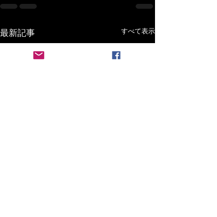
すべて表示
最新記事
本日より予約販
ます