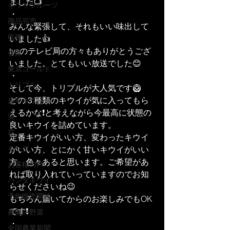
ました📺
キウイフルーツ
・
商品完売
みんな緊張して、それもいい味出して
収穫
いました👍
tysのテレビ局の方々もありがとうござ
香緑
いました。とてもいい放送でした😊
東京ゴールド
・
トリプル
そして今、トリプルが大人気です🥝
どの３種類のキウイが気に入ってもら
扁平キウイ
えるかな❗️と考えながら今最高に状態の
実
良いキウイを詰めています。
花
定番キウイがいい方、変わったキウイ
キング
がいい方、とにかく甘いキウイがいい
方、色々あると思います。ご希望があ
お客様の声
れば取り入れていっていますのでお知
パンダキウイ
らせくださいね😉
予約販売開始
もちろん届いてからのお楽しみでもOK
です❗️
農園の野菜
・
全国農業新聞