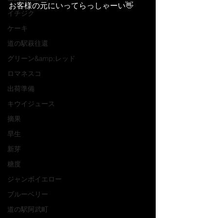
お客様の元にいってらっしゃーい👋
イチジク
ケーキ
道の駅萩往還
グリーン&amp;レッド
ロマネスコ
出荷準備
キウイジュース
摘果
早生
新芽
糖度
ジャンボイエロー
ブルーベリー
道の駅阿武町