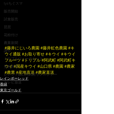
tysちぐスマ
販売開始
試食販売
琵琶
花粉付け
農業新聞
#藤井にじいろ農園
#藤井虹色農園
#キ
誘引
ウイ通販
#お取り寄せ
#キウイ
#キウイ
トリプルジュースセット
フルーツ
#トリプル
#阿武町
#阿武町キ
ウイ
#国産キウイ
#山口県
#農園
#農家
受粉作業
#農業
#産地直送
#農家直送
レノファ山口阿武町サンスクデー
レインボーレッド
テレビ放送
香緑
東京ゴールド