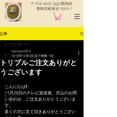
〒759-3622 山口県阿武
郡阿武町奈古1883-1
記事
全ての記事
fujiinoen0912
全ての記事
2018年12月3日
読了時間: 1分
トリプルご注文ありがと
ヘイワード
うございます
新商品
サルナシ
こんにちは❗️
イエローキウイ
11月28日のテレビ放送後、沢山のお問
黄金甘露
い合わせ、ご注文ありがとうございま
剪定
す。
多くの方に見て頂きありがとうござい
レインボーレッド