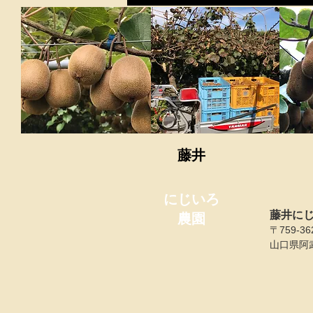
​藤井
にじいろ
藤井に
農園
〒759-36
山口県阿武