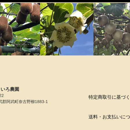
た
じいろ農園
22
特定商取引に基づ
郡阿武町奈古野柳1883-1
送料・お支払いに