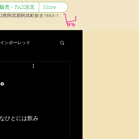
販売・FAX注文
More
 山口県阿武郡阿武町奈古1883-1
インボーレッド
実
花
。
イチジク
ケーキ
果
なひとには飲み