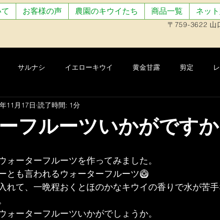
いて
お客様の声
農園のキウイたち
商品一覧
ネット
〒759-3622
サルナシ
イエローキウイ
黄金甘露
剪定
レ
7年11月17日
読了時間: 1分
収穫
香緑
東京ゴールド
トリプル
扁平キウイ
ーフルーツいかがですか
ダキウイ
予約販売開始
農園の野菜
全国農業新聞
ウォーターフルーツを作ってみました。
ーとも言われるウォーターフルーツ🥝
;レッド
ロマネスコ
出荷準備
キウイジュース
摘
入れて、一晩程おくとほのかなキウイの香りで水が苦手
。
ウォーターフルーツいかがでしょうか。