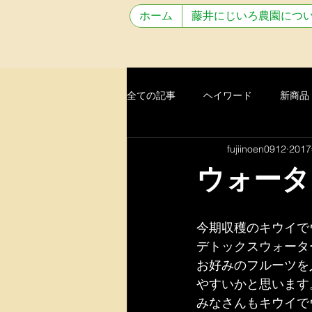
ホーム
藤井にじいろ農園につ
全ての記事
ヘイワード
新商品
fujiinoen0912
201
キウイフルーツ
商品完売
ウォータ
キング
お客様の声
パン
今期収穫のキウイで
デトックスウォータ
道の駅萩往還
グリーン&amp
お好みのフルーツを
やすいかと思います
みなさんもキウイで