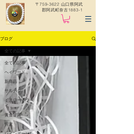
〒759-3622 山口県阿武
郡阿武町奈古1883-1
ブログ
全ての記事
全ての記事
ヘイワード
新商品
サルナシ
イエローキウ
イ
黄金甘露
剪定
レインボーレ