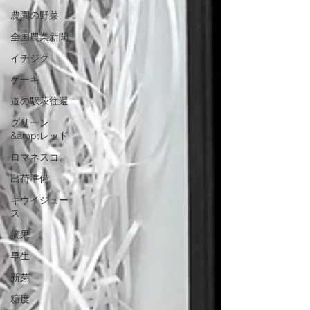
農園の野菜
全国農業新聞
イチジク
ケーキ
道の駅萩往還
グリーン
&amp;レッド
ロマネスコ
出荷準備
キウイジュー
ス
摘果
早生
新芽
糖度