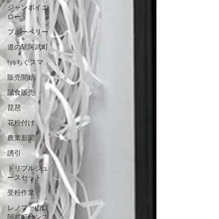
ジャンボイエ
ロー
ブルーベリー
道の駅阿武町
tysちぐスマ
販売開始
試食販売
琵琶
花粉付け
農業新聞
誘引
トリプルジュ
ースセット
受粉作業
レノファ山口
阿武町サンス