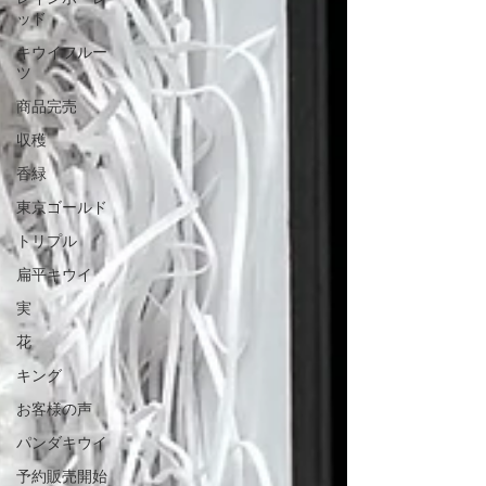
ッド
キウイフルー
ツ
商品完売
収穫
香緑
東京ゴールド
トリプル
扁平キウイ
実
花
キング
お客様の声
パンダキウイ
予約販売開始