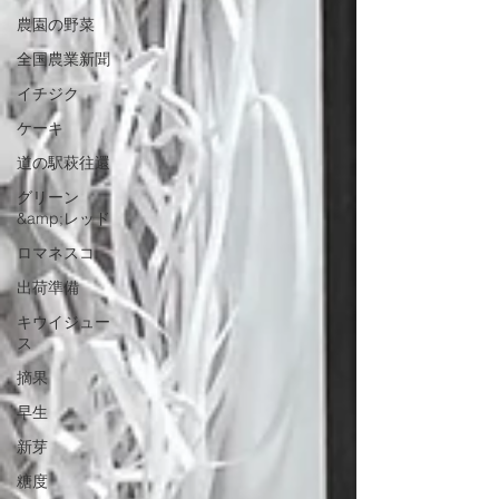
農園の野菜
全国農業新聞
イチジク
ケーキ
道の駅萩往還
グリーン
&amp;レッド
ロマネスコ
出荷準備
キウイジュー
ス
摘果
早生
新芽
糖度