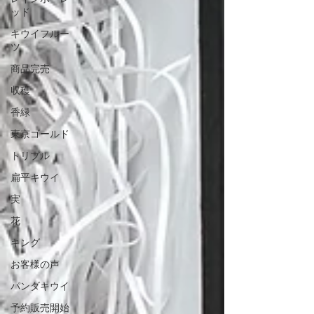
ッド
キウイフルー
ツ
商品完売
収穫
香緑
東京ゴールド
トリプル
扁平キウイ
実
花
キング
お客様の声
パンダキウイ
予約販売開始