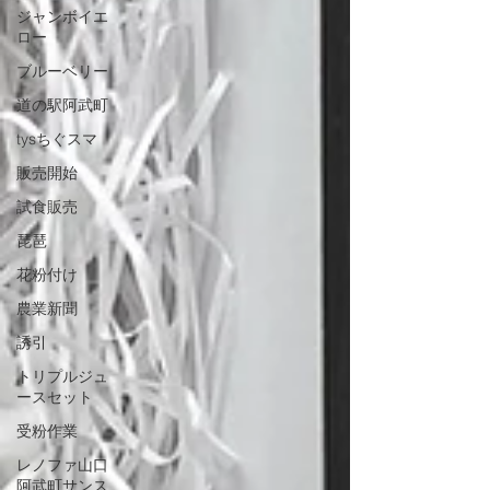
ジャンボイエ
ロー
ブルーベリー
道の駅阿武町
tysちぐスマ
販売開始
試食販売
琵琶
花粉付け
農業新聞
誘引
トリプルジュ
ースセット
受粉作業
レノファ山口
阿武町サンス