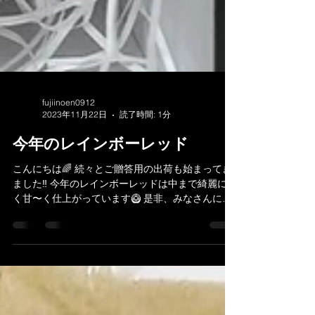
fujiinoen0912
2023年11月22日
読了時間: 1分
今年のレインボーレッド
こんにちは🌈 続々とご贈答用の出荷も始まってき
ました‼︎ 今年のレインボーレッドは中まで綺麗に赤
く甘〜く仕上がっています🥝 是非、みなさんに食
べて頂きたい品種です😊 ・ 今日はまだ終わってい
ない芋掘りを頑張りますよー💪 #レインボーレッド
#藤井にじいろ農園...