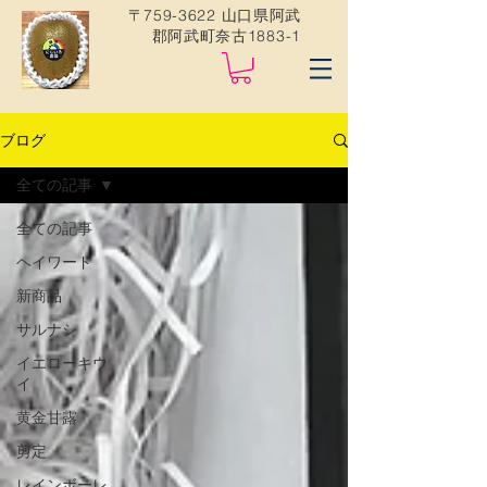
〒759-3622 山口県阿武
郡阿武町奈古1883-1
ブログ
全ての記事
全ての記事
ヘイワード
新商品
サルナシ
イエローキウ
イ
黄金甘露
剪定
レインボーレ