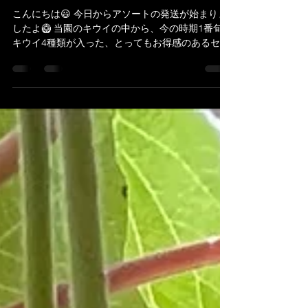
fujiinoen0912
2022年11月21日
読了時間: 1分
アソート発送開始しました
こんにちは😃 今日からアソートの発送が始まりま
したよ🥝 当園のキウイの中から、今の時期1番旬の
キウイ4種類が入った、とってもお得感のあるセッ
トになります。 この商品が4種類のキウイが味わえ
る☝️とやっぱり1番人気です✌️...